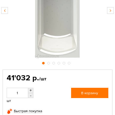
41'032 р.
/шт
+
В корзину
-
шт
Быстрая покупка