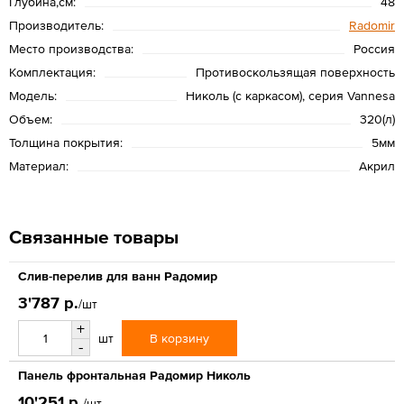
Глубина,см:
48
Производитель:
Radomir
Место производства:
Россия
Комплектация:
Противоскользящая поверхность
Модель:
Николь (с каркасом), серия Vannesa
Объем:
320(л)
Толщина покрытия:
5мм
Материал:
Акрил
Связанные товары
Слив-перелив для ванн Радомир
3'787 р.
/шт
+
В корзину
шт
-
Панель фронтальная Радомир Николь
10'251 р.
/шт