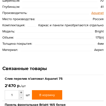
Ширина,см:
70
Глубина,см:
41
Производитель:
Aquanet
Место производства:
Россия
Комплектация:
Каркас и панели приобретаются отдельно
Модель:
Bright
Объем:
175(л)
Толщина покрытия:
4мм
Материал:
Акрил
Связанные товары
Слив перелив п/автомат Aquanet 75
2'470 р.
/шт
+
В корзину
шт
-
Панель фронтальная Bright 165 белая