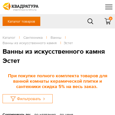
Краснодар
Профи
Контакты
ОТДЕЛОЧНЫЕ МАТЕРИАЛЫ
Доставка и оплата
0
Каталог товаров
+7 (861) 217-94-70
Выставочный зал
Акции
в будние дни — с 9.00 до 19.00,
Сб, Вс — выходной
Каталог
|
Сантехника
|
Ванны
|
Готовые решения
Ванны из искусственного камня
|
Эстет
ЗАКАЗАТЬ ЗВОНОК
Отзывы
Ванны из искусственного камня
Вход
Эстет
/
Регистрация
При покупке полного комплекта товаров для
ванной комнаты керамической плитки и
сантехники скидка 5% на весь заказ.
Фильтровать
Сортировать по:
по названию
по цене