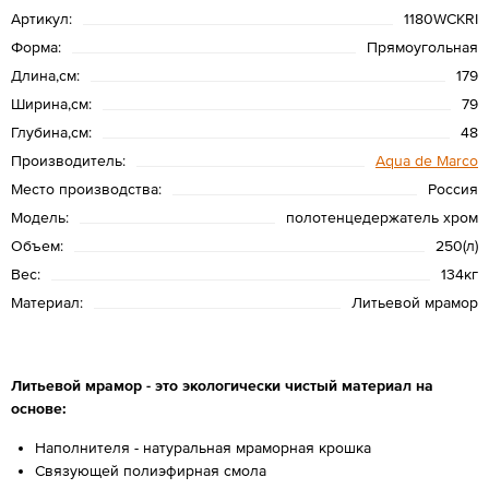
Артикул:
1180WCKRI
Форма:
Прямоугольная
Длина,см:
179
Ширина,см:
79
Глубина,см:
48
Производитель:
Aqua de Marco
Место производства:
Россия
Модель:
полотенцедержатель хром
Объем:
250(л)
Вес:
134кг
Материал:
Литьевой мрамор
Литьевой мрамор - это экологически чистый материал на
основе:
Наполнителя - натуральная мраморная крошка
Связующей полиэфирная смола