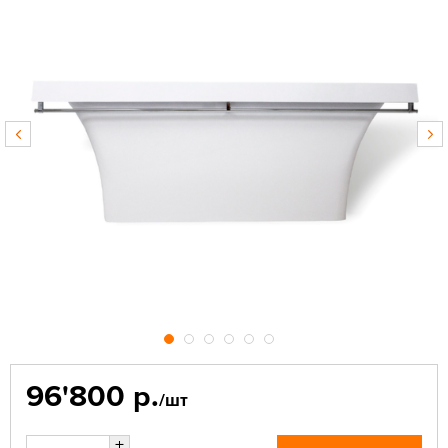
96'800 р.
/шт
+