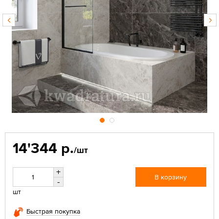
14'344 р.
/шт
+
В корзину
-
шт
Быстрая покупка