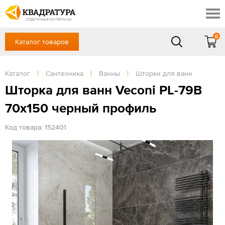
Краснодар
Профи
Контакты
ОТДЕЛОЧНЫЕ МАТЕРИАЛЫ
Доставка и оплата
0
Каталог товаров
+7 (861) 217-94-70
Выставочный зал
Акции
в будние дни — с 9.00 до 19.00,
Сб, Вс — выходной
Каталог
|
Сантехника
|
Ванны
|
Шторки для ванн
Готовые решения
ЗАКАЗАТЬ ЗВОНОК
Шторка для ванн Veconi PL-79B
Отзывы
70x150 черный профиль
Вход
/
Регистрация
Код товара: 152401